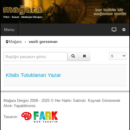
Menu
Mağara
vasili gorssman
Başlığın parçasını giriniz.
Görüntüleme
Kitabı Tutuklanan Yazar
Mağara Dergisi 2009 - 2025 © Her Hakkı Saklıdır. Kaynak Göstererek
Alıntı Yapabilirsiniz.
Tasarım: