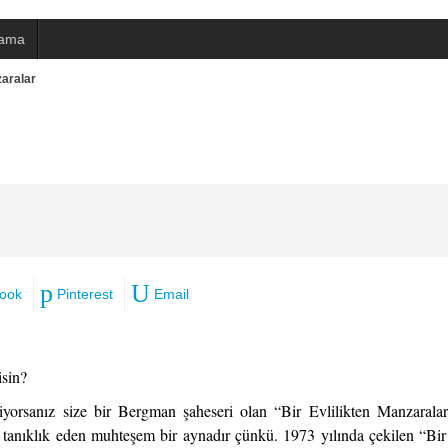
ama
zaralar
ook
Pinterest
Email
isin?
orsanız size bir Bergman şaheseri olan “Bir Evlilikten Manzaralar
na tanıklık eden muhteşem bir aynadır çünkü. 1973 yılında çekilen “Bir