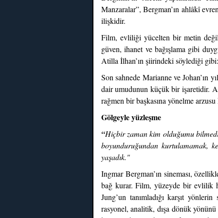
Manzaralar”, Bergman’ın ahlâkî evrenin
ilişkidir.
Film, evliliği yücelten bir metin değ
güven, ihanet ve bağışlama gibi duygul
Atilla İlhan’ın şiirindeki söylediği gib
Son sahnede Marianne ve Johan’ın yılla
dair umudunun küçük bir işaretidir. Ar
rağmen bir başkasına yönelme arzusu h
Gölgeyle yüzleşme
“
Hiçbir zaman kim olduğumu bilmedim
boyunduruğundan kurtulamamak, kend
yaşadık."
Ingmar Bergman’ın sineması, özellikle
bağ kurar. Film, yüzeyde bir evlilik 
Jung’un tanımladığı karşıt yönlerin 
rasyonel, analitik, dışa dönük yönünü 