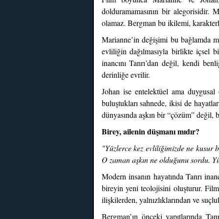
dolduramamasının bir alegorisidir. 
olamaz. Bergman bu ikilemi, karakterler
Marianne’in değişimi bu bağlamda merk
evliliğin dağılmasıyla birlikte içse
inancını Tanrı’dan değil, kendi benl
derinliğe evrilir.
Johan ise entelektüel ama duygusal 
buluştukları sahnede, ikisi de hayatla
dünyasında aşkın bir “çözüm” değil, bi
Birey, ailenin düşmanı mıdır?
"Yüzlerce kez evliliğimizde ne kusur 
O zaman aşkın ne olduğunu sordu. Yüz
Modern insanın hayatında Tanrı inancı
bireyin yeni teolojisini oluşturur. Fi
ilişkilerden, yalnızlıklarından ve suç
Bergman’ın önceki yapıtlarında Tanrı