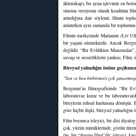
äktenskap), bu ayna işlevinin en berra
sinema versiyonu olarak kısaltılan fi
artırdığına dair söylenti, filmin top
anlatırken aynı zamanda bir toplumun 
Filmin merkezinde Marianne (Liv Ullma
bir yaşam sürmektedir. Ancak Bergm
değildir. “Bir Evlilikten Manzaralar”, 
savaşı ve sessizliklerin yankısı. Film, 
Bireysel yalnızlığın önüne geçileme
"Sen ve ben birbirimizi çok şımartmışt
Bergman’ın filmografisinde “Bir Evl
laboratuvar kurar ve bu laboratuvard
bireylerin ruhsal haritasına dönüşür.
göre hiçbir ilişki, bireysel yalnızlığ
Film boyunca izleyici, bir dizi diyalo
çok, yüzün mimiklerinde, gözün titrem
öte, bir “duyma filmi”dir: izleyici, ka