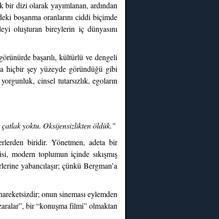
ük bir dizi olarak yayımlanan, ardından
edeki boşanma oranlarını ciddi biçimde
leyi oluşturan bireylerin iç dünyasını
örünürde başarılı, kültürlü ve dengeli
a hiçbir şey yüzeyde göründüğü gibi
 yorgunluk, cinsel tutarsızlık, egoların
çatlak yoktu. Oksijensizlikten öldük."
rlerden biridir. Yönetmen, adeta bir
kisi, modern toplumun içinde sıkışmış
irlerine yabancılaşır; çünkü Bergman’a
e hareketsizdir; onun sineması eylemden
zaralar”, bir “konuşma filmi” olmaktan