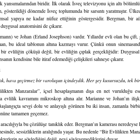
k yansımalarından biridir. İlk olarak İsveç televizyonu için altı bölüml
lm, gösterildiği dönemde İsveç toplumunda bir sarsıntı yaratmıştır. Ülk
lumsal yapıya ne kadar nüfuz ettiğinin göstergesidir. Bergman, bir ai
duygusal anatomisini de çıkarır.
nn) ve Johan (Erland Josephson) vardır. Yıllardır evli olan bu çift, g
an, bu ideal tablonun altına kazmayı vurur. Çünkü onun sinemasınd
bir evliliğin çöküşü değil, bir evliliğin çıplak gerçekliğidir: Duygusal
insanın kendisine bile itiraf edemediği çelişkileri sahneye çıkarır.
z
ık, hava geçirmez bir varoluşun içindeydik. Her şey kusursuzdu, tek bir 
ilikten Manzaralar”, içsel hesaplaşmanın dışa en net vurulduğu ese
a evlilik kavramını mikroskop altına alır. Marianne ve Johan’ın iliş
 Başlangıçta sevgi dolu ve anlayışlı görünen bu iki insan, zamanla birb
ın önüne tamamen geçemez.
g aracılığıyla bu çözülüşe tanıklık eder. Bergman’ın kamerası neredeys
esinde, sessizliklerin aralığında yaşar. Bu nedenle “Bir Evlilikten Man
rakterlerin ne söylediğini değil, neyi söyleyemediklerini duyar.