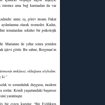
lmak istemez ama bağ kurmadan da var
adındır: anne, eş, görev insanı. Fakat
al aydınlanma olarak resmeder. Kadın,
ini temalardan seküler bir psikolojik
r. Marianne ile yıllar sonra yeniden
ınak işlevi görür. Bu sahne, Bergman’ın
ürdürmenin imkânsız olduğunu söyledim.
 ki."
alnızlık ve sorumluluk duygusu, modern
aya zorlar. Kendi yaşamındaki başarısız
ini yaratmıştır.
ğı bir evren kurulur. “Bir Evlilikten