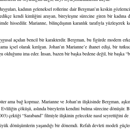
 duyguları, kadının geleneksel rollerine dair Bergman’ın keskin gözlemcil
ledikçe kendi kimliğini arayan, bireyleşme sürecine giren bir kadın
imde hissedilir. Marianne, bilinçdışının karanlık tarafıyla yüzleşerek
ygusal açıdan bencil bir karakterdir. Bergman, bu figürde modern erkeğ
 ama içsel olarak kırılgan. Johan’ın Marianne’e ihanet edişi, bir tutk
olgu olduğunu ima eder. İnsan, bazen bir başka bedene değil, bir başka “b
 biter ama bağ kopmaz. Marianne ve Johan’ın ilişkisinde Bergman, aşk
. Evliliğin çöküşü, aslında bireylerin kendini bulma sürecine dönüşür. Bu 
3) çektiği “Saraband” filmiyle ilişkinin gelecekte nasıl seyrettiğini de 
büyük dönüşümlerin yaşandığı bir dönemdi. Refah devleti modeli güçle