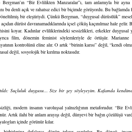
 Bergman’ın “Bir Evlilikten Manzaralar”ı, tam anlamıyla bir ayna işl
nı bu denli açık ve rahatsız edici bir biçimde görüyordu. Bu bağlamda fil
neltilmiş bir eleştiriydi. Çünkü Bergman, “duygusal dürüstlük” mesele
sal açıdan dürüst davranamadıklarında içsel çöküş kaçınılmaz hale gelir. 
isini koyar. Kadınlar evliliklerindeki sessizlikleri, erkekler duygusal 
 Ayrıca film, dönemin feminist söylemleriyle de örtüşür. Marianne
yatının kontrolünü eline alır. O artık “birinin karısı” değil, “kendi ol
sal değil, sosyolojik bir kırılma noktasıdır.
kıtıldı: Suçluluk duygusu… Size bir şey söyleyeyim. Kafamda kendim
izliği, modern insanın varoluşsal yalnızlığının metaforudur. “Bir Evl
r. Artık ilahi bir anlam arayışı değil, dünyevi bir bağın çözülüşü vard
yalogları içinde görünür kılar.
irbirlerine defalarca dönüp tekrar ayrılırlar. Bu döngü, insanın