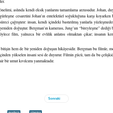
ler.
yönelimi, aslında kendi eksik yanlarını tamamlama arzusudur. Johan, d
gürleşme cesaretini Johan’ın entelektüel soğukluğuna karşı koyarken b
reci çağrıştırır: insan, kendi içindeki bastırılmış yanlarla yüzleşm
al yeniden doğuştur. Bergman’ın kamerası, Jung’un “bireyleşme” dediği 
lece film, yalnızca bir evlilik anlatısı olmaktan çıkar; insanın ke
 bitişin hem de bir yeniden doğuşun hikâyesidir. Bergman bu filmle, 
çinden yükselen insani sesi de duyurur. Filmin gücü, tam da bu çelişkided
air bir umut kıvılcımı yanmaktadır.
Sonraki
modern
sinema