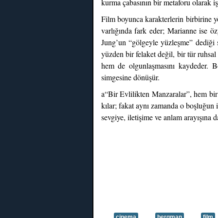
kurma çabasının bir metaforu olarak iş
Film boyunca karakterlerin birbirine 
varlığında fark eder; Marianne ise öz
Jung’un “gölgeyle yüzleşme” dediği sü
yüzden bir felaket değil, bir tür ruhs
hem de olgunlaşmasını kaydeder. Böy
simgesine dönüşür.
a“Bir Evlilikten Manzaralar”, hem bir
kılar; fakat aynı zamanda o boşluğun i
sevgiye, iletişime ve anlam arayışına d
cinema
bergman
film