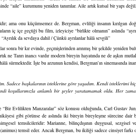
de “aile” kurumunu yeniden tanımlar. Aile artık kutsal bir yapı değil, 
ildir; ama onu küçümsemez de. Bergman, evliliği insanın kırılgan doğ
arın iç içe geçtiği bu film, izleyiciye “birlikte olmanın” aslında “ayr
i: “Ayrılık da sevdaya dahil / Çünkü ayrılanlar hâlâ sevgili”
r sonra bir kır evinde, geçmişlerinden arınmış bir şekilde yeniden bul
tık ne Tanrı inancı vardır modern bireyin hayatında ne de aşkın mutlak
âlâ sürmektedir. İşte bu arzunun kendisi, Bergman’ın sinemasında inanc
. Sadece başkalarının isteklerine göre yaşadım. Kendi isteklerimi h
i koşullarımızla anlamlı bir şeyler yaratamamak oldu. Her zaman a
 “Bir Evlilikten Manzaralar” söz konusu olduğunda, Carl Gustav Jung’
hikâyesi gibi görünse de aslında iki bireyin bireyleşme sürecine dair 
simgesel temsilcileridir: Marianne, bilinçdışının duygusal, sezgisel
(animus) temsil eder. Ancak Bergman, bu ikiliği sadece cinsiyet farkı 