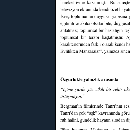
hareket ivme kazanmıştı. Bu süreçte
televizyon ekranında kendi özel hayatı
İsveç toplumunun duygusal yapısına yö
eğitimli ve akılcı olsalar bile, duygu
anlatmaz; toplumsal bir hastalığın teşh
toplumsal bir terapi başlatmıştır.
karakterlerinden farklı olarak kendi ha
Evlilikten Manzaralar”, yalnızca sinema
Özgürlükle yalnızlık arasında
“İçime yüzde yüz etkili bir zehir a
örtüşmüyor."
Bergman’ın filmlerinde Tanrı’nın sess
Tanrı’dan çok “aşk” kavramında görünü
ruh halini, gündelik hayatın sıradan di
Film boyunca Marianne ve Johan, b