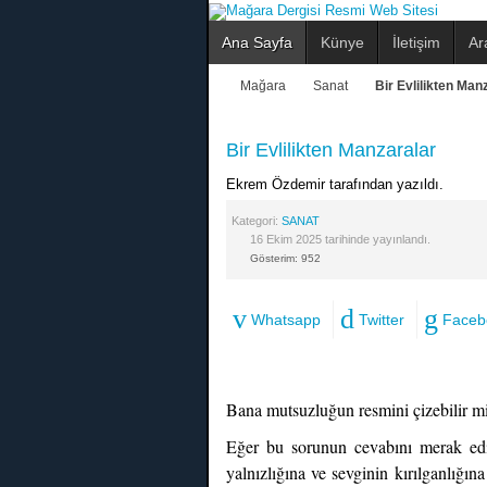
Ana Sayfa
Künye
İletişim
Ar
Mağara
Sanat
Bir Evlilikten Man
Bir Evlilikten Manzaralar
Ekrem Özdemir tarafından yazıldı.
Kategori:
SANAT
16 Ekim 2025 tarihinde yayınlandı.
Gösterim: 952
Whatsapp
Twitter
Faceb
Bana mutsuzluğun resmini çizebilir m
Eğer bu sorunun cevabını merak ediy
yalnızlığına ve sevginin kırılganlığı