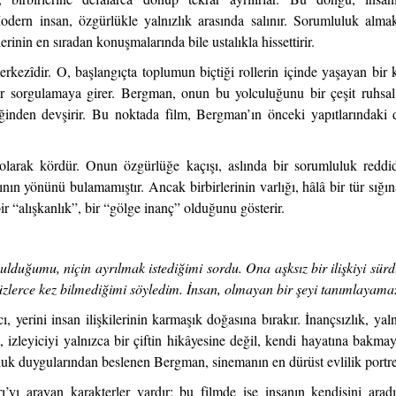
Modern insan, özgürlükle yalnızlık arasında salınır. Sorumluluk a
inin en sıradan konuşmalarında bile ustalıkla hissettirir.
ezîdir. O, başlangıçta toplumun biçtiği rollerin içinde yaşayan bir k
l bir sorgulamaya girer. Bergman, onun bu yolculuğunu bir çeşit ruhs
iğinden devşirir. Bu noktada film, Bergman’ın önceki yapıtlarındaki d
olarak kördür. Onun özgürlüğe kaçışı, aslında bir sorumluluk reddidi
rının yönünü bulamamıştır. Ancak birbirlerinin varlığı, hâlâ bir tür sığ
r “alışkanlık”, bir “gölge inanç” olduğunu gösterir.
bulduğumu, niçin ayrılmak istediğimi sordu. Ona aşksız bir ilişkiyi s
lerce kez bilmediğimi söyledim. İnsan, olmayan bir şeyi tanımlayamaz
, yerini insan ilişkilerinin karmaşık doğasına bırakır. İnançsızlık, y
lm, izleyiciyi yalnızca bir çiftin hikâyesine değil, kendi hayatına bakm
luluk duygularından beslenen Bergman, sinemanın en dürüst evlilik portres
’yı arayan karakterler vardır; bu filmde ise insanın kendisini aradı