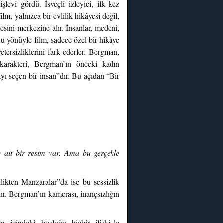
evi gördü. İsveçli izleyici, ilk kez
m, yalnızca bir evlilik hikâyesi değil,
sini merkezine alır. İnsanlar, medeni,
Bu yönüyle film, sadece özel bir hikâye
yetersizliklerini fark ederler. Bergman,
 karakteri, Bergman’ın önceki kadın
mayı seçen bir insan”dır. Bu açıdan “Bir
e ait bir resim var. Ama bu gerçekle
ilikten Manzaralar”da ise bu sessizlik
ır. Bergman’ın kamerası, inançsızlığın
 içindeki boşluğu hiçbir ilişkiyle